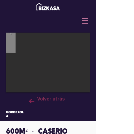
Volver atrás
gordexol
a
600M² · caserio