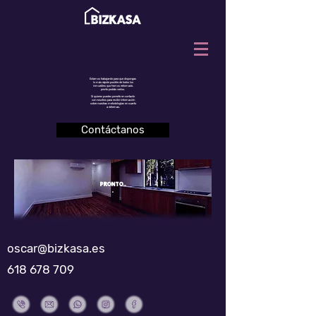
Estamos trabajando para que dispongas
lo más rápido posible de todos los
inmuebles que hemos reformado,
pronto podrás verlos.
Si quieres puedes ponerte en contacto
con nosotros para recibir información
sobre nuestras metodologías en cuanto
a reformas.
Contáctanos
pronto..
.
oscar@bizkasa.es
618 678 709